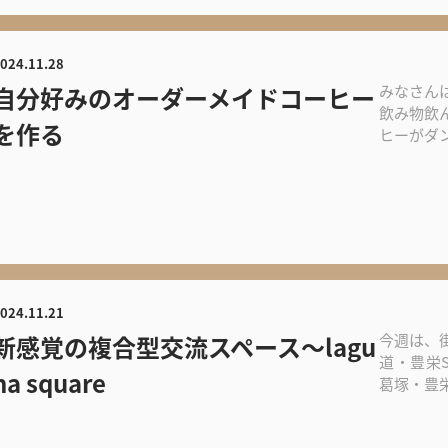
024.11.28
自分好みのオーダーメイドコーヒー
みなさん
飲み物飲
を作る
ヒーがダ
くいうアタシ
024.11.21
新感覚の複合型交流スペース〜lagu
今週は、
道・豊栄
na square
葛塚・豊
ーナスクエ.