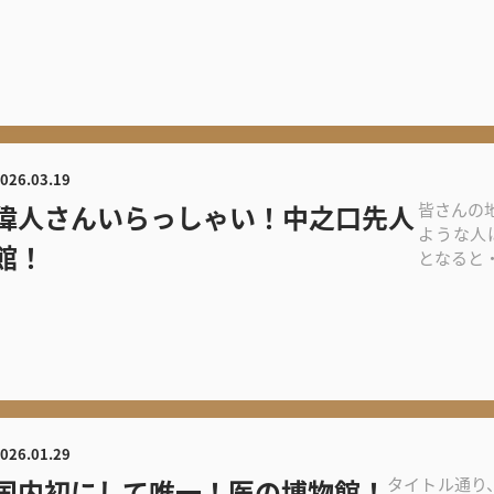
何度でも行っ...
026.03.19
偉人さんいらっしゃい！中之口先人
皆さんの
ような人
館！
となると
すけどｗｗ 
026.01.29
国内初にして唯一！医の博物館！
タイトル通り