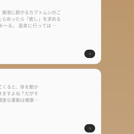
、樹液に群がるカブトムシのご
たらめったら「癒し」を求める
あ～る。 温泉に行っては癒さ
...
てくると、体を動か
きますよね？だがそ
適度な運動は健康を