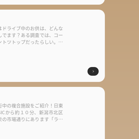
はドライブ中のお供は、どんな
んでます？ある調査では、コー
ントツトップだったらしい。か
...
街中の複合施設をご紹介！日東
SICから約１０分、新潟市北区
栄の市場通りにあります「ラグ
..