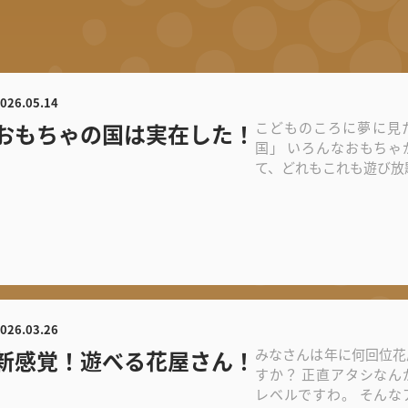
026.05.14
おもちゃの国は実在した！
こどものころに夢に見
国」 いろんなおもちゃ
て、どれもこれも遊び放
もちゃの国」...
026.03.26
新感覚！遊べる花屋さん！
みなさんは年に何回位花
すか？ 正直アタシなん
レベルですわ。 そんな