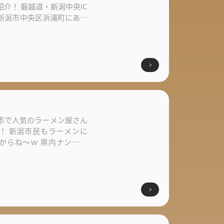
介！ 磐越道・新潟中央IC
、新潟市中央区浜浦町にあり
市で人気のラーメン屋さん
！ 新潟市民もラーメンに
からね～ｗ 県内ナンバー
.