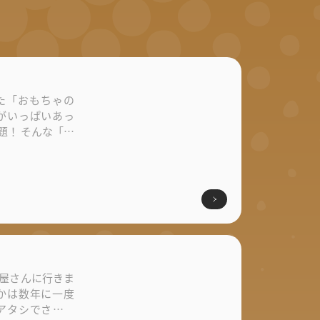
た「おもちゃの
がいっぱいあっ
題！ そんな「お
屋さんに行きま
かは数年に一度
アタシでさえ、