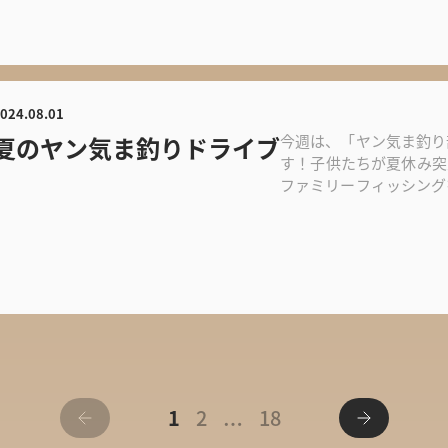
024.08.01
夏のヤン気ま釣りドライブ
今週は、「ヤン気ま釣り
す！子供たちが夏休み突
ファミリーフィッシング
って方も多く...
1
2
18
…