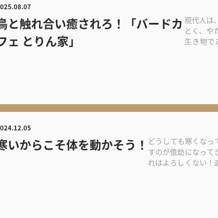
025.08.07
鳥と触れ合い癒されろ！「バードカ
現代人は
とく、や
フェ とりん家」
生き物で
れ、きれいな
024.12.05
寒いからこそ体を動かそう！
どうしても寒くなっ
すのが億劫になって
れはよろしくない！
保つ秘訣です...