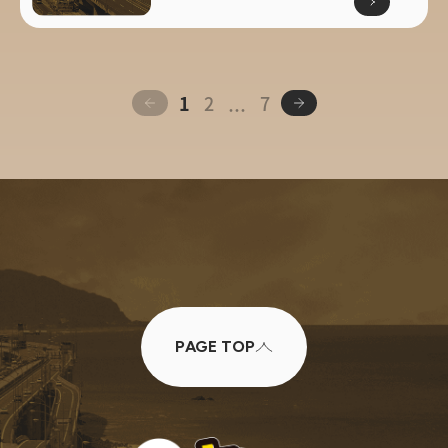
1
2
7
…
PAGE TOP