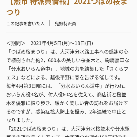
【燕市 特派員情報】2021つばめ桜ま
つり
この記事を書いた人
鬼娘特派員
＜期間＞ 2021年4月5日(月)～18日(日)
「つばめ桜まつり」は、大河津分水路工事への感謝の心
で植樹された約2，600本の美しい桜並木と、絢爛豪華な
「分水おいらん道中」、地域の力を結集した「さくらフ
ェス」などによる、越後平野に春を告げる催しです。
毎年4月第3日曜には、「分水おいらん道中」が行われ、
おいらん役3名が、付人役60名を従えて、商店街と桜並
木を優雅に練り歩き、暖かく美しい春の訪れをお届けす
るのですが、感染症拡大防止を鑑み、2年連続で中止と
なりました。
「2021つばめ桜まつり」は、大河津分水桜並木や分水駅