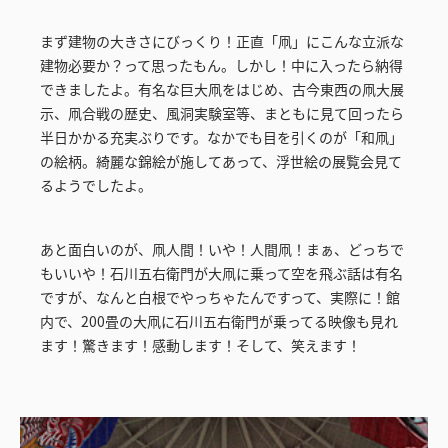
まず建物の大きさにびっくり！正直「凧」にこんな立派な
建物必要か？って思ったもん。しかし！中に入ったら納得
できましたよ。有名な巨大凧をはじめ、古今東西の凧大展
示、凧合戦の歴史、風洞実験室等、まともに見て回ったら
半日かかる充実ぶりです。なかでも目を引くのが「和凧」
の絵柄。綺麗な錦絵が施してあって、浮世絵の展覧会見て
るようでしたよ。
あと面白いのが、凧人間！いや！人間凧！まぁ、どっちで
もいいや！石川五右衛門が大凧に乗って空を飛ぶ話は有名
ですが、なんと白根でやっちゃたんですって、実際に！館
内で、200畳の大凧に石川五右衛門が乗ってる映像も見れ
ます！驚きます！感動します！そして、笑えます！