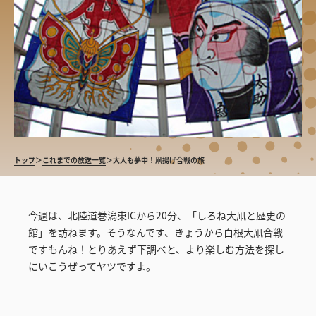
トップ
＞
これまでの放送一覧
＞
大人も夢中！凧揚げ合戦の旅
今週は、北陸道巻潟東ICから20分、「しろね大凧と歴史の
館」を訪ねます。そうなんです、きょうから白根大凧合戦
ですもんね！とりあえず下調べと、より楽しむ方法を探し
にいこうぜってヤツですよ。