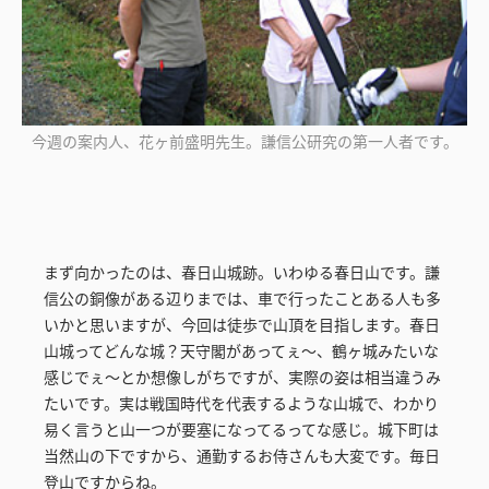
今週の案内人、花ヶ前盛明先生。謙信公研究の第一人者です。
まず向かったのは、春日山城跡。いわゆる春日山です。謙
信公の銅像がある辺りまでは、車で行ったことある人も多
いかと思いますが、今回は徒歩で山頂を目指します。春日
山城ってどんな城？天守閣があってぇ～、鶴ヶ城みたいな
感じでぇ～とか想像しがちですが、実際の姿は相当違うみ
たいです。実は戦国時代を代表するような山城で、わかり
易く言うと山一つが要塞になってるってな感じ。城下町は
当然山の下ですから、通勤するお侍さんも大変です。毎日
登山ですからね。