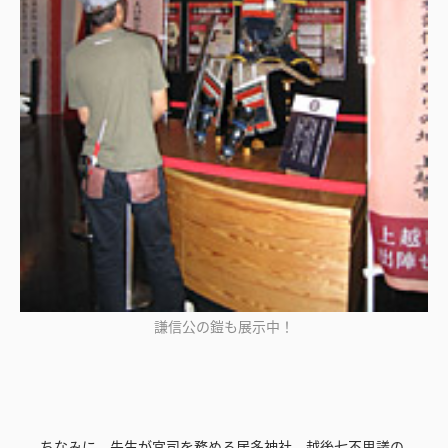
謙信公の鎧も展示中！
ちなみに、先生が宮司を務める居多神社。越後七不思議の