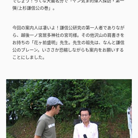
でしょう！ってな大義名分で「ヤン気ま的偉人探訪・第一
弾/上杉謙信公の巻」。
今回の案内人は凄いよ！謙信公研究の第一人者でありなが
ら、越後一ノ宮居多神社の宮司様。その他沢山の肩書きを
お持ちの「花ヶ前盛明」先生。先生の祖先は、なんと謙信
公のブレーン。いささか恐縮しながらも案内をお願いする
ことにしました。