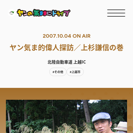
2007.10.04 ON AIR
ヤン気ま的偉人探訪／上杉謙信の巻
北陸自動車道 上越IC
#その他
#上越市