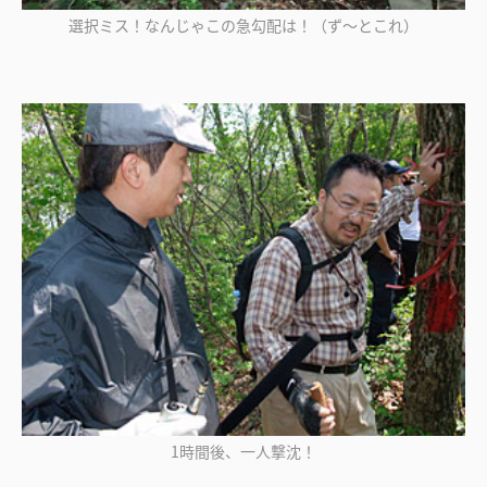
選択ミス！なんじゃこの急勾配は！（ず～とこれ）
1時間後、一人撃沈！