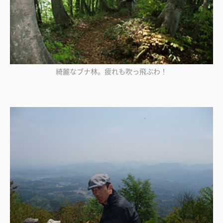
綺麗なブナ林。疲れも吹っ飛ぶわ！