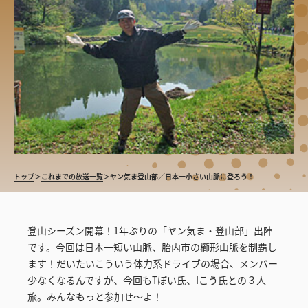
トップ
＞
これまでの放送一覧
＞
ヤン気ま登山部／日本一小さい山脈に登ろう！
登山シーズン開幕！1年ぶりの「ヤン気ま・登山部」出陣
です。今回は日本一短い山脈、胎内市の櫛形山脈を制覇し
ます！だいたいこういう体力系ドライブの場合、メンバー
少なくなるんですが、今回もTぼい氏、Iこう氏との３人
旅。みんなもっと参加せ～よ！