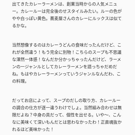
出てきたカレーラーメンは、創業当時からの人気メニュ
ー。カレールーは完全後のせスタイルみたい。ルーの色が
やや白っぽい黄色。蕎麦屋さんのカレーにルックスは似て
るかな。
当然想像するのはカレーうどんの食味だったんだけど、こ
れが全然違う！もう完全に別物！こちらのスープも不思議
な渾然一体感！なんだか分かっちゃったんだけど、ラーメ
ンの一ジャンルとしてカレーラーメンを語っちゃだめだ
ね。もはやカレーラーメンっていうジャンルなんだわ、こ
の料理。
だってお店によって、スープのだしの取り方、カレールー
の調合の仕方が逐一違うわけでしょ。当然組み合わせは無
限だよね？中身の具だって、個性を出せる。いや～、こん
なに美味くて深いもんだとは思わなかったわ！正直魂抜か
れるほど美味かった！