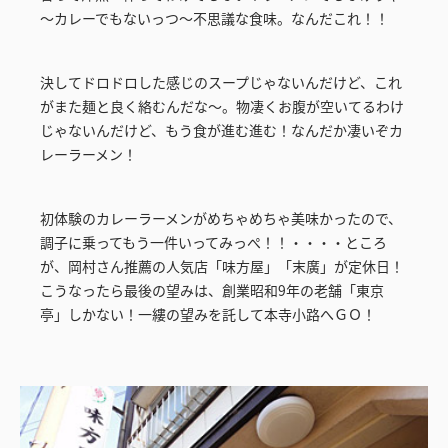
～カレーでもないっつ～不思議な食味。なんだこれ！！
決してドロドロした感じのスープじゃないんだけど、これ
がまた麺と良く絡むんだな～。物凄くお腹が空いてるわけ
じゃないんだけど、もう食が進む進む！なんだか凄いぞカ
レーラーメン！
初体験のカレーラーメンがめちゃめちゃ美味かったので、
調子に乗ってもう一件いってみっぺ！！・・・・ところ
が、岡村さん推薦の人気店「味方屋」「末廣」が定休日！
こうなったら最後の望みは、創業昭和9年の老舗「東京
亭」しかない！一縷の望みを託して本寺小路へＧＯ！