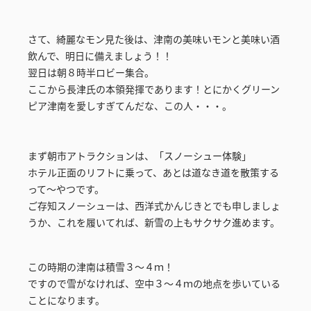
さて、綺麗なモン見た後は、津南の美味いモンと美味い酒
飲んで、明日に備えましょう！！
翌日は朝８時半ロビー集合。
ここから長津氏の本領発揮であります！とにかくグリーン
ピア津南を愛しすぎてんだな、この人・・・。
まず朝市アトラクションは、「スノーシュー体験」
ホテル正面のリフトに乗って、あとは道なき道を散策する
って～やつです。
ご存知スノーシューは、西洋式かんじきとでも申しましょ
うか、これを履いてれば、新雪の上もサクサク進めます。
この時期の津南は積雪３～４ｍ！
ですので雪がなければ、空中３～４ｍの地点を歩いている
ことになります。