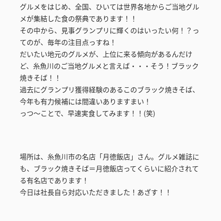
グルメをはじめ、全国、ひいては世界各地からご当地グル
メが集結した食の祭典であります！！
その中から、見事グランプリに輝くのはいったい何！？っ
てのが、毎年の注目点っすね！
だいたい地元のグルメが、上位に来る傾向があるんだけ
ど、糸魚川のご当地グルメと言えば・・・そう！ブラック
焼きそば！！
過去にグランプリ獲得経験のあるこのブラック焼きそば、
今年も有力候補には間違いありますまい！
っつ～ことで、早速実食してみます！！(笑)
場所は、糸魚川市の名店「月徳飯店」さん。グルメ雑誌に
も、ブラック焼きそば＝月徳飯店ってくらいに紹介されて
る有名店であります！
今日は社長自ら対応いただきました！あざす！！