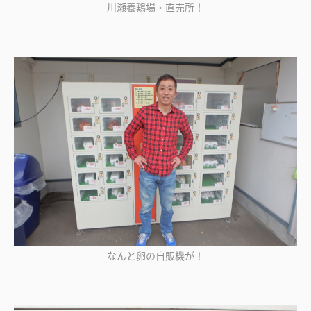
川瀬養鶏場・直売所！
なんと卵の自販機が！