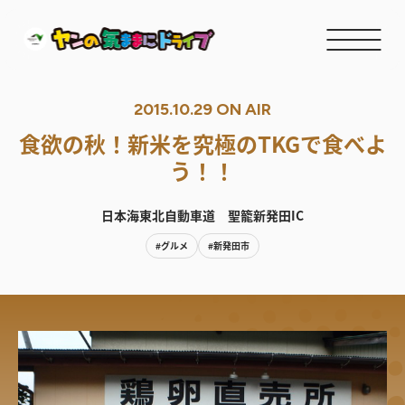
2015.10.29 ON AIR
食欲の秋！新米を究極のTKGで食べよ
う！！
日本海東北自動車道 聖籠新発田IC
#グルメ
#新発田市