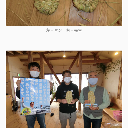
左・ヤン 右・先生