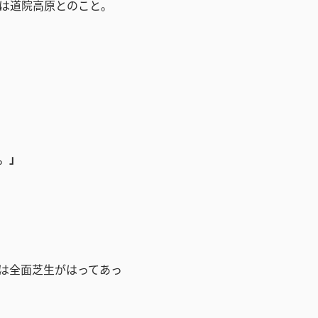
は道院高原とのこと。
。」
は全面芝生がはってあっ