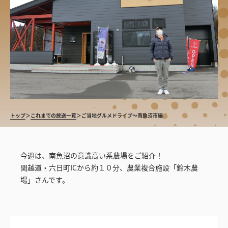
トップ
＞
これまでの放送一覧
＞
ご当地グルメドライブ〜南魚沼市編
今週は、南魚沼の意識高い系農場をご紹介！
関越道・六日町ICから約１０分、農業複合施設「鈴木農
場」さんです。