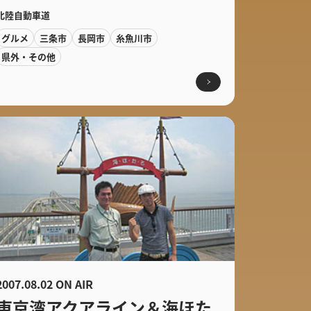
北陸自動車道
グルメ
三条市
長岡市
糸魚川市
県外・その他
2007.08.02 ON AIR
東京湾アクアライン＆海ほた