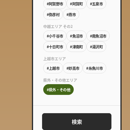
#阿賀野市
#阿賀町
#五泉市
#弥彦村
#燕市
中越エリア その2
#小千谷市
#魚沼市
#南魚沼市
#十日町市
#津南町
#湯沢町
上越市エリア
#上越市
#妙高市
#糸魚川市
県外・その他エリア
#県外・その他
検索