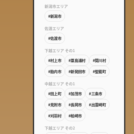
新潟市エリア
#新潟市
佐渡エリア
#佐渡市
下越エリア その1
#村上市
#粟島浦村
#関川村
#胎内市
#新発田市
#聖籠町
中越エリア その1
#田上町
#加茂市
#三条市
#見附市
#長岡市
#出雲崎町
#刈羽村
#柏崎市
下越エリア その2