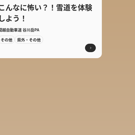
こんなに怖い？！雪道を体験
しよう！
関越自動車道 谷川岳PA
その他
県外・その他