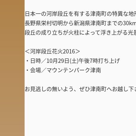
日本一の河岸段丘を有する津南町の特異な地
長野県栄村切明から新潟県津南町までの30k
段丘の成り立ちが火柱によって浮き上がる光
＜河岸段丘花火2016＞
・日時／10月29日(土)午後7時打ち上げ
・会場／マウンテンパーク津南
お見逃しの無いよう、ぜひ津南町へお越し下