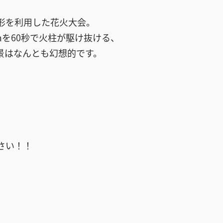
形を利用した花火大会。
mを60秒で火柱が駆け抜ける、
景はなんとも幻想的です。
さい！！