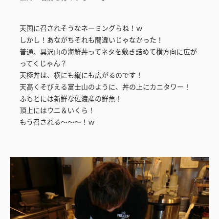
天国に召されそうなネーミングらね！ｗ
しかし！あながちそれも間違いじゃなかった！
普通、具沢山の海鮮丼ってネタを敷き詰めて横方向に広が
ってくじゃん？
天極丼は、横にも縦にも広がるのです！
天高くそびえる富士山のように、丼の上にカニタワー！
ふもとには新鮮な佐渡産の鮮魚！
頂上にはウニ＆いくら！
もう召される～～～！ｗ